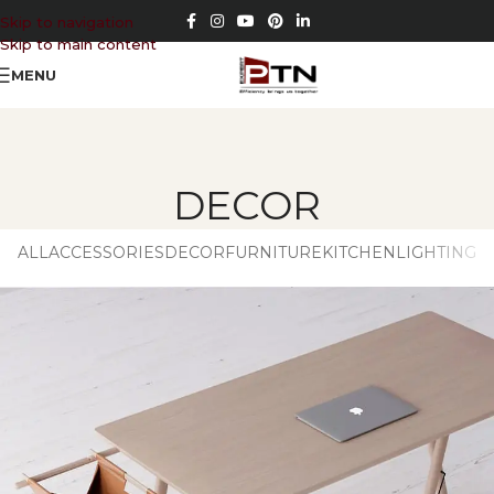
Skip to navigation
Skip to main content
MENU
DECOR
ALL
ACCESSORIES
DECOR
FURNITURE
KITCHEN
LIGHTING