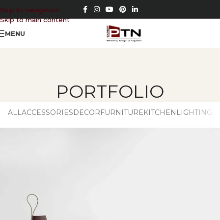
Skip to navigation
Skip to main content
MENU
PORTFOLIO
ALL
ACCESSORIES
DECOR
FURNITURE
KITCHEN
LIGHTING