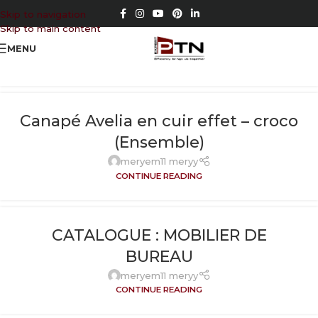
Skip to navigation
CATALOGUE : MOBILIER INTÉRIEUR
Skip to main content
meryem11 meryy
MENU
CONTINUE READING
Canapé Avelia en cuir effet – croco
(Ensemble)
meryem11 meryy
CONTINUE READING
CATALOGUE : MOBILIER DE
BUREAU
meryem11 meryy
CONTINUE READING