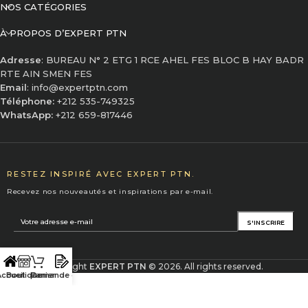
NOS CATÉGORIES
À PROPOS D’EXPERT PTN
Adresse
: BUREAU N° 2 ETG 1 RCE AHEL FES BLOC B HAY BADR
RTE AIN SMEN FES
Email
: info@expertptn.com
Téléphone:
+212 535-749325
WhatsApp:
+212 659-817446
RESTEZ INSPIRÉ AVEC EXPERT PTN.
Recevez nos nouveautés et inspirations par e-mail.
Copyright
EXPERT PTN
© 2026. All rights reserved.
ccueil
Boutique
Panier
Demande devis