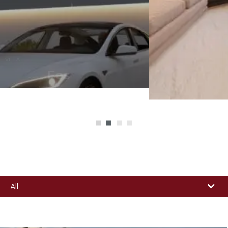
VILLA
FES
All