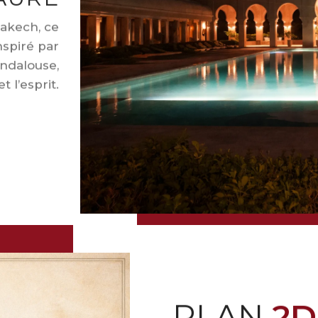
rakech, ce
nspiré par
andalouse,
t l’esprit.
PLAN
2D