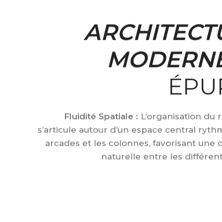
ARCHITECT
MODERN
ÉPU
Fluidité Spatiale :
L’organisation du 
s’articule autour d’un espace central ryth
arcades et les colonnes, favorisant une c
naturelle entre les différen