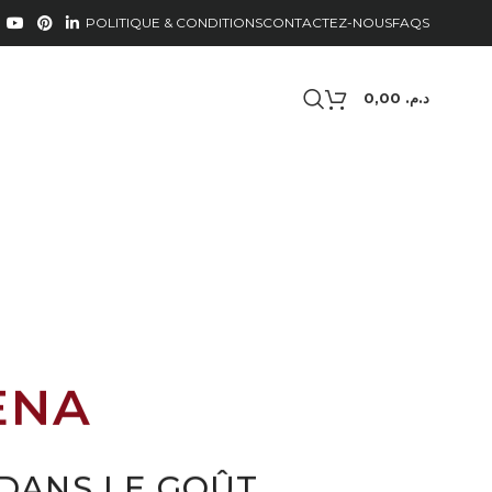
POLITIQUE & CONDITIONS
CONTACTEZ-NOUS
FAQS
0,00
د.م.
ENA
DANS LE GOÛT