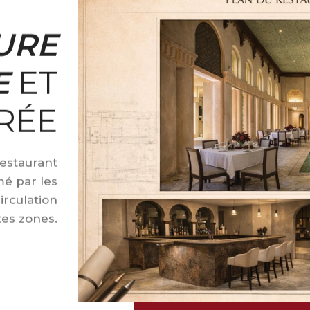
URE
E
ET
RÉE
restaurant
mé par les
irculation
tes zones.