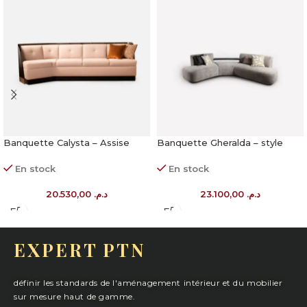
Banquette Calysta – Assise
Banquette Gheralda – style
personnalisable
bois massif
En stock
En stock
20.530,00
د.م.
23.100,00
د.م.
EXPERT PTN
définir les standards de l'aménagement intérieur et du mobilier
sur mesure haut de gamme.