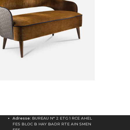
Adresse
: BUREAU N° 2 ETG 1 RCE AHEL
FES BLOC B HAY BADR RTE AIN SMEN
FES